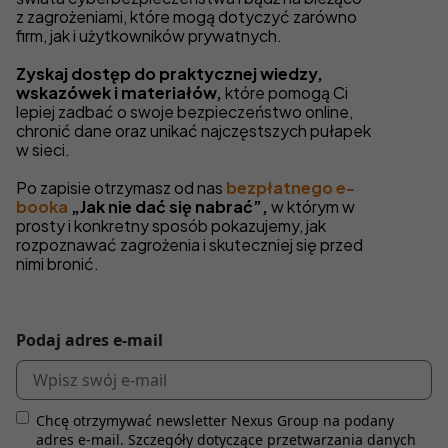
z zagrożeniami, które mogą dotyczyć zarówno
firm, jak i użytkowników prywatnych.
Zyskaj dostęp do praktycznej wiedzy,
wskazówek i materiałów,
które pomogą Ci
lepiej zadbać o swoje bezpieczeństwo online,
chronić dane oraz unikać najczęstszych pułapek
w sieci.
Po zapisie otrzymasz od nas
bezpłatnego e-
booka
„Jak nie dać się nabrać”,
w którym w
prosty i konkretny sposób pokazujemy, jak
rozpoznawać zagrożenia i skuteczniej się przed
nimi bronić.
Podaj adres e-mail
Chcę otrzymywać newsletter Nexus Group na podany
adres e-mail. Szczegóły dotyczące przetwarzania danych