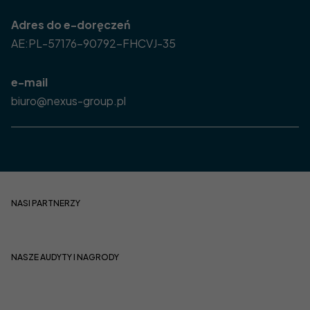
Adres do e-doręczeń
AE:PL-57176-90792-FHCVJ-35
e-mail
biuro@nexus-group.pl
NASI PARTNERZY
NASZE AUDYTY I NAGRODY