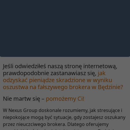
Jeśli odwiedziłeś naszą stronę internetową,
prawdopodobnie zastanawiasz się,
jak
odzyskać pieniądze skradzione w wyniku
oszustwa na fałszywego brokera w Będzinie?
Nie martw się –
pomożemy Ci!
W Nexus Group doskonale rozumiemy, jak stresujące i
niepokojące mogą być sytuacje, gdy zostajesz oszukany
przez nieuczciwego brokera. Dlatego oferujemy