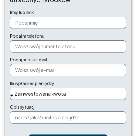
Imię lub nick
Podaj nr telefonu
Konieczne
Te pliki cookie
Podaj adres e-mail
nie są
opcjonalne. Są
one potrzebne
do
Ile wpłaciłeś pieniędzy
funkcjonowania
strony
internetowej.
Opis sytuacji
Statystyka
Abyśmy mogli