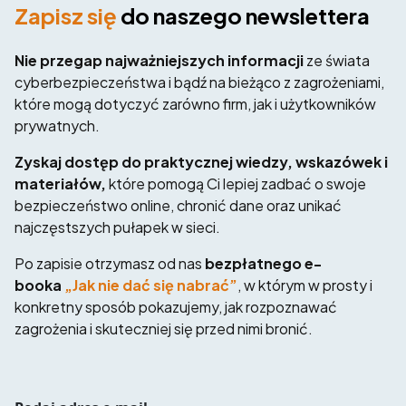
Zapisz się
do naszego newslettera
Nie przegap najważniejszych informacji
ze świata
cyberbezpieczeństwa i bądź na bieżąco z zagrożeniami,
które mogą dotyczyć zarówno firm, jak i użytkowników
prywatnych.
Zyskaj dostęp do praktycznej wiedzy, wskazówek i
materiałów,
które pomogą Ci lepiej zadbać o swoje
bezpieczeństwo online, chronić dane oraz unikać
najczęstszych pułapek w sieci.
Po zapisie otrzymasz od nas
bezpłatnego e-
booka
„Jak nie dać się nabrać”
, w którym w prosty i
konkretny sposób pokazujemy, jak rozpoznawać
zagrożenia i skuteczniej się przed nimi bronić.