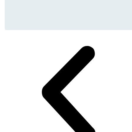
Jeśli odrzucisz te
pliki cookie,
niektóre funkcje
znikną ze strony
internetowej.
Marketing
Udostępniając
swoje
zainteresowania i
zachowania
podczas
odwiedzania naszej
strony, zwiększasz
szansę na
zobaczenie
spersonalizowanych
treści i ofert.