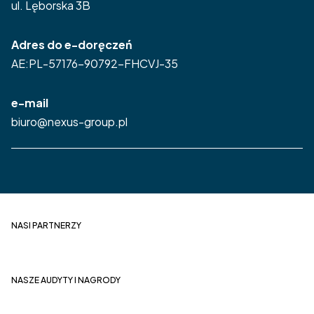
ul. Lęborska 3B
Adres do e-doręczeń
AE:PL-57176-90792-FHCVJ-35
e-mail
biuro@nexus-group.pl
NASI PARTNERZY
NASZE AUDYTY I NAGRODY