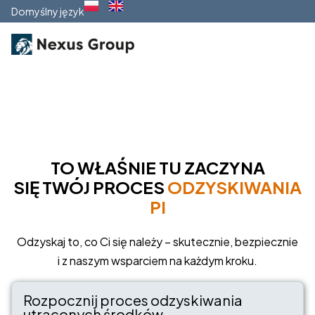
Domyślny język
TO WŁAŚNIE TU ZACZYNA
SIĘ TWÓJ PROCES
ODZYSKIWANIA
PIENIĘDZ
Odzyskaj to, co Ci się należy – skutecznie, bezpiecznie
i z naszym wsparciem na każdym kroku.
Rozpocznij proces odzyskiwania
utraconych środków