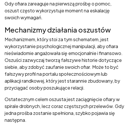
Jeśli odrzucisz te
Gdy ofiara zareaguje na pierwszą prośbę o pomoc,
pliki cookie,
oszust często wykorzystuje moment na eskalację
niektóre funkcje
swoich wymagań.
znikną ze strony
internetowej.
Mechanizmy działania oszustów
Mechanizmem, który stoi za tym schematem, jest
Marketing
wykorzystanie psychologicznej manipulacji, aby ofiara
Udostępniając
nieświadomie angażowała się emocjonalnie i finansowo.
swoje
Oszuści zazwyczaj tworzą fałszywe historie dotyczące
zainteresowania i
siebie, aby zdobyć zaufanie swoich ofiar. Może to być
zachowania
fałszywy profil na portalu społecznościowym lub
podczas
aplikacji randkowej, który jest starannie zbudowany, by
odwiedzania naszej
przyciągać osoby poszukujące relacji.
strony, zwiększasz
szansę na
Ostatecznym celem oszusta jest zaciągnięcie ofiary w
zobaczenie
spirale drobnych, lecz coraz częstszych przelewów. Gdy
spersonalizowanych
jedna prośba zostanie spełniona, szybko pojawia się
treści i ofert.
następna.