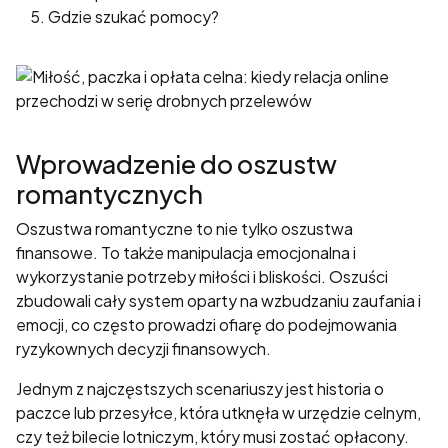
poprawić
Gdzie szukać pomocy?
funkcjonalność
i strukturę
strony
internetowej,
na podstawie
tego, jak
Wprowadzenie do oszustw
strona jest
używana.
romantycznych
Oszustwa romantyczne to nie tylko oszustwa
Doświadczenie
finansowe. To także manipulacja emocjonalna i
Aby nasza
wykorzystanie potrzeby miłości i bliskości. Oszuści
strona
zbudowali cały system oparty na wzbudzaniu zaufania i
internetowa
emocji, co często prowadzi ofiarę do podejmowania
działała jak
ryzykownych decyzji finansowych.
najlepiej
podczas
Jednym z najczęstszych scenariuszy jest historia o
twojego
paczce lub przesyłce, która utknęła w urzędzie celnym,
przejścia na nią.
czy też bilecie lotniczym, który musi zostać opłacony.