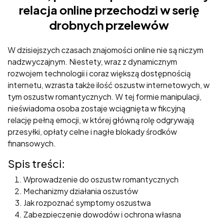
relacja online przechodzi w serię
drobnych przelewów
W dzisiejszych czasach znajomości online nie są niczym
nadzwyczajnym. Niestety, wraz z dynamicznym
rozwojem technologii i coraz większą dostępnością
Konieczne
internetu, wzrasta także ilość oszustw internetowych, w
Te pliki cookie
tym oszustw romantycznych. W tej formie manipulacji,
nie są
nieświadoma osoba zostaje wciągnięta w fikcyjną
opcjonalne. Są
relację pełną emocji, w której główną rolę odgrywają
one potrzebne
przesyłki, opłaty celne i nagłe blokady środków
do
funkcjonowania
finansowych.
strony
Spis treści:
internetowej.
Wprowadzenie do oszustw romantycznych
Mechanizmy działania oszustów
Statystyka
Jak rozpoznać symptomy oszustwa
Abyśmy mogli
Zabezpieczenie dowodów i ochrona własna