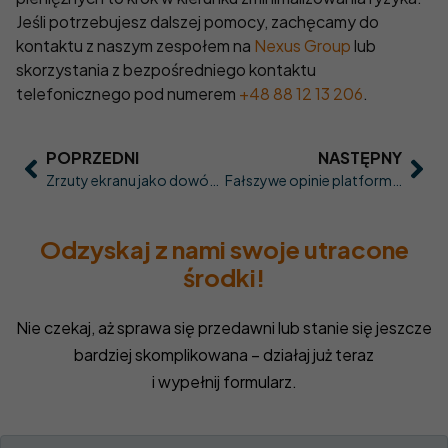
Jeśli potrzebujesz dalszej pomocy, zachęcamy do
kontaktu z naszym zespołem na
Nexus Group
lub
skorzystania z bezpośredniego kontaktu
telefonicznego pod numerem
+48 88 12 13 206
.
POPRZEDNI
NASTĘPNY
Zrzuty ekranu jako dowód: jak je robić, opisywać i przechowywać, żeby nie straciły wartości
Fałszywe opinie platform inwestycyjnych: jak rozpoznać recenzje pisane pod scenariusz oszustwa
Odzyskaj z nami swoje utracone
środki!
Nie czekaj, aż sprawa się przedawni lub stanie się jeszcze
bardziej skomplikowana – działaj już teraz
i wypełnij formularz.