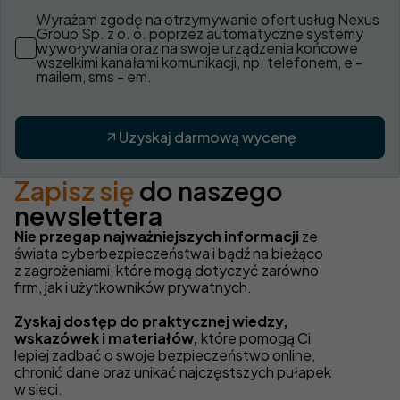
Wyrażam zgodę na otrzymywanie ofert usług Nexus
Group Sp. z o. o. poprzez automatyczne systemy
wywoływania oraz na swoje urządzenia końcowe
wszelkimi kanałami komunikacji, np. telefonem, e -
mailem, sms - em.
Uzyskaj darmową wycenę
Zapisz się
do naszego
newslettera
Nie przegap najważniejszych informacji
ze
świata cyberbezpieczeństwa i bądź na bieżąco
z zagrożeniami, które mogą dotyczyć zarówno
firm, jak i użytkowników prywatnych.
Zyskaj dostęp do praktycznej wiedzy,
wskazówek i materiałów,
które pomogą Ci
lepiej zadbać o swoje bezpieczeństwo online,
chronić dane oraz unikać najczęstszych pułapek
w sieci.