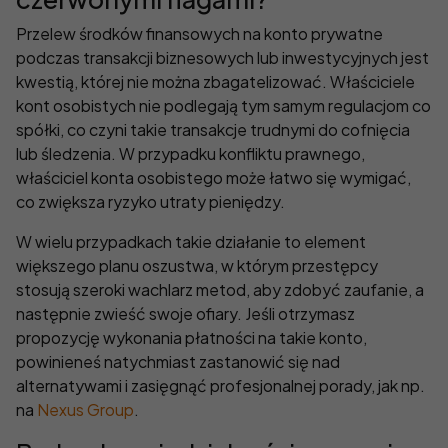
Przelew środków finansowych na konto prywatne
podczas transakcji biznesowych lub inwestycyjnych jest
kwestią, której nie można zbagatelizować. Właściciele
kont osobistych nie podlegają tym samym regulacjom co
spółki, co czyni takie transakcje trudnymi do cofnięcia
lub śledzenia. W przypadku konfliktu prawnego,
właściciel konta osobistego może łatwo się wymigać,
co zwiększa ryzyko utraty pieniędzy.
W wielu przypadkach takie działanie to element
większego planu oszustwa, w którym przestępcy
stosują szeroki wachlarz metod, aby zdobyć zaufanie, a
następnie zwieść swoje ofiary. Jeśli otrzymasz
propozycję wykonania płatności na takie konto,
powinieneś natychmiast zastanowić się nad
alternatywami i zasięgnąć profesjonalnej porady, jak np.
na
Nexus Group
.