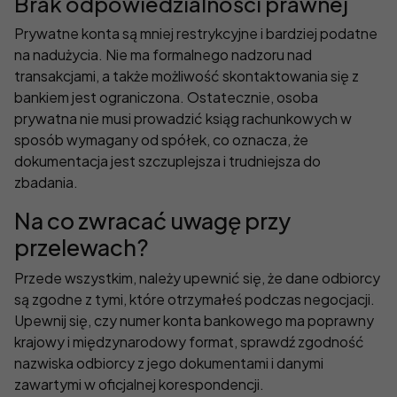
Brak odpowiedzialności prawnej
Prywatne konta są mniej restrykcyjne i bardziej podatne
na nadużycia. Nie ma formalnego nadzoru nad
transakcjami, a także możliwość skontaktowania się z
bankiem jest ograniczona. Ostatecznie, osoba
prywatna nie musi prowadzić ksiąg rachunkowych w
sposób wymagany od spółek, co oznacza, że
dokumentacja jest szczuplejsza i trudniejsza do
zbadania.
Na co zwracać uwagę przy
przelewach?
Przede wszystkim, należy upewnić się, że dane odbiorcy
są zgodne z tymi, które otrzymałeś podczas negocjacji.
Upewnij się, czy numer konta bankowego ma poprawny
krajowy i międzynarodowy format, sprawdź zgodność
nazwiska odbiorcy z jego dokumentami i danymi
zawartymi w oficjalnej korespondencji.