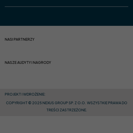
NASI PARTNERZY
NASZE AUDYTY I NAGRODY
PROJEKT I WDROŻENIE:
COPYRIGHT © 2025 NEXUS GROUP SP. Z O.O. WSZYSTKIE PRAWA DO
TREŚCI ZASTRZEŻONE.