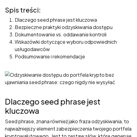
poprawić
funkcjonalność
Spis treści:
i strukturę
Dlaczego seed phrase jest kluczowa
strony
Bezpieczne praktyki odzyskiwania dostępu
internetowej,
Dokumentowanie vs. oddawanie kontroli
na podstawie
tego, jak
Wskazówki dotyczące wyboru odpowiednich
strona jest
usługodawców
używana.
Podsumowanie i rekomendacje
Doświadczenie
Aby nasza
strona
internetowa
Dlaczego seed phrase jest
działała jak
kluczowa
najlepiej
podczas
Seed phrase, znana również jako fraza odzyskiwania, to
twojego
najważniejszy element zabezpieczenia twojego portfela
przejścia na nią.
kryptowalutowego. Jest to zestaw słów, które generuje