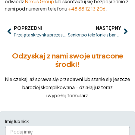
odwiedź
Nexus Group
lub skontaktuj się bezpośrednio z
nami pod numerem telefonu
+48 88 12 13 206
.
POPRZEDNI
NASTĘPNY
Przejęta skrzynka prezesa i pilny przelew: jak wygląda atak BEC od środka
Senior po telefonie z banku: plan działania dla rodziny w pierwszej godzinie po podejrzanej rozmowie
Odzyskaj z nami swoje utracone
środki!
Nie czekaj, aż sprawa się przedawni lub stanie się jeszcze
bardziej skomplikowana – działaj już teraz
i wypełnij formularz.
Imię lub nick