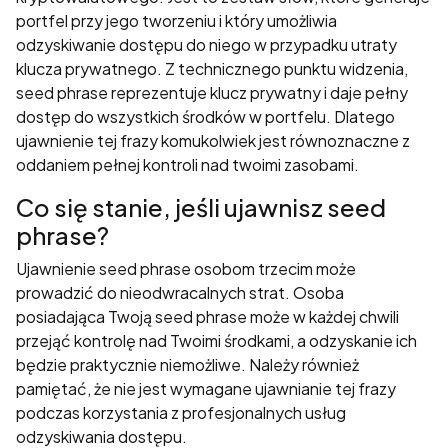
Jeśli odrzucisz te
portfel przy jego tworzeniu i który umożliwia
pliki cookie,
odzyskiwanie dostępu do niego w przypadku utraty
niektóre funkcje
znikną ze strony
klucza prywatnego. Z technicznego punktu widzenia,
internetowej.
seed phrase reprezentuje klucz prywatny i daje pełny
dostęp do wszystkich środków w portfelu. Dlatego
ujawnienie tej frazy komukolwiek jest równoznaczne z
Marketing
oddaniem pełnej kontroli nad twoimi zasobami.
Udostępniając
Co się stanie, jeśli ujawnisz seed
swoje
zainteresowania i
phrase?
zachowania
Ujawnienie seed phrase osobom trzecim może
podczas
prowadzić do nieodwracalnych strat. Osoba
odwiedzania naszej
strony, zwiększasz
posiadająca Twoją seed phrase może w każdej chwili
szansę na
przejąć kontrolę nad Twoimi środkami, a odzyskanie ich
zobaczenie
będzie praktycznie niemożliwe. Należy również
spersonalizowanych
pamiętać, że nie jest wymagane ujawnianie tej frazy
treści i ofert.
podczas korzystania z profesjonalnych usług
odzyskiwania dostępu.