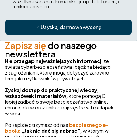
wszelkimi kanałami komunikacji, np. telefonem, e -
mailem, sms - em.
Uzyskaj darmową wycenę
Zapisz się
do naszego
newslettera
Nie przegap najważniejszych informacji
ze
świata cyberbezpieczeństwa i bądź na bieżąco
z zagrożeniami, które mogą dotyczyć zarówno
firm, jak i użytkowników prywatnych.
Zyskaj dostęp do praktycznej wiedzy,
wskazówek i materiałów,
które pomogą Ci
lepiej zadbać o swoje bezpieczeństwo online,
chronić dane oraz unikać najczęstszych pułapek
w sieci.
Po zapisie otrzymasz od nas
bezpłatnego e-
booka
„Jak nie dać się nabrać”,
w którym w
prosty i konkretny sposób pokazujemy, jak