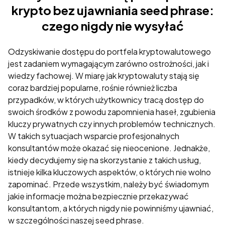
krypto bez ujawniania seed phrase:
czego nigdy nie wysyłać
Odzyskiwanie dostępu do portfela kryptowalutowego
jest zadaniem wymagającym zarówno ostrożności, jak i
wiedzy fachowej. W miarę jak kryptowaluty stają się
Konieczne
coraz bardziej popularne, rośnie również liczba
Te pliki cookie
przypadków, w których użytkownicy tracą dostęp do
nie są
swoich środków z powodu zapomnienia haseł, zgubienia
opcjonalne. Są
kluczy prywatnych czy innych problemów technicznych.
one potrzebne
W takich sytuacjach wsparcie profesjonalnych
do
funkcjonowania
konsultantów może okazać się nieocenione. Jednakże,
strony
kiedy decydujemy się na skorzystanie z takich usług,
internetowej.
istnieje kilka kluczowych aspektów, o których nie wolno
zapominać. Przede wszystkim, należy być świadomym
jakie informacje można bezpiecznie przekazywać
Statystyka
konsultantom, a których nigdy nie powinniśmy ujawniać,
Abyśmy mogli
w szczególności naszej seed phrase.