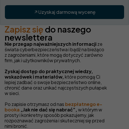
Uzyskaj darmową wycenę
Zapisz się
do naszego
newslettera
Nie przegap najważniejszych informacji
ze
świata cyberbezpieczeństwa i bądź na bieżąco
z zagrożeniami, które mogą dotyczyć zarówno
firm, jak i użytkowników prywatnych.
Zyskaj dostęp do praktycznej wiedzy,
wskazówek i materiałów,
które pomogą Ci
lepiej zadbać o swoje bezpieczeństwo online,
chronić dane oraz unikać najczęstszych pułapek
w sieci.
Po zapisie otrzymasz od nas
bezpłatnego e-
booka
„Jak nie dać się nabrać”,
w którym w
prosty i konkretny sposób pokazujemy, jak
rozpoznawać zagrożenia i skuteczniej się przed
nimi bronić.