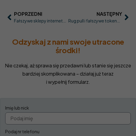
POPRZEDNI
NASTĘPNY
Fałszywe sklepy internetowe: 12 sygnałów ostrzegawczych zanim zapłacisz
Rug pull i fałszywe tokeny: jak wstępnie ocenić projekt przed zakupem
Odzyskaj z nami swoje utracone
środki!
Nie czekaj, aż sprawa się przedawni lub stanie się jeszcze
bardziej skomplikowana – działaj już teraz
i wypełnij formularz.
Imię lub nick
Podaj nr telefonu