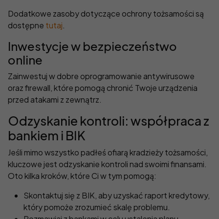
Dodatkowe zasoby dotyczące ochrony tożsamości są
dostępne
tutaj
.
Inwestycje w bezpieczeństwo
online
Zainwestuj w dobre oprogramowanie antywirusowe
oraz firewall, które pomogą chronić Twoje urządzenia
przed atakami z zewnątrz.
Odzyskanie kontroli: współpraca z
bankiem i BIK
Jeśli mimo wszystko padłeś ofiarą kradzieży tożsamości,
kluczowe jest odzyskanie kontroli nad swoimi finansami.
Oto kilka kroków, które Ci w tym pomogą:
Skontaktuj się z BIK, aby uzyskać raport kredytowy,
który pomoże zrozumieć skalę problemu.
Rozmawiaj z bankami w celu ustalenia planu