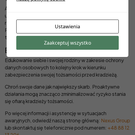
Aby uniknąć przyszłych wyłudzeń, ważne jest
utrzymanie odpowiednich środków ostrożności i
regularne monitorowanie swoich danych finansowych.
Ustawienia
Rozważ wprowadzenie systemów zabezpieczających,
takich jak dwuskładnikowa autentykacja.
Zaakceptuj wszystko
Edukacja i świadomość
Edukowanie siebie i swojej rodziny w zakresie ochrony
danych osobowych to kolejny krok w kierunku
zabezpieczenia swojej tożsamości przed kradzieżą.
Chroń swoje dane jak największy skarb. Proaktywne
działania mogą znacząco zminimalizować ryzyko stania
się ofiarą kradzieży tożsamości.
Po więcej informacji i asystencję w sytuacjach
awaryjnych, odwiedź naszą stronę główną:
Nexus Group
lub skontaktuj się telefonicznie pod numerem:
+48 88 12
13 206
.