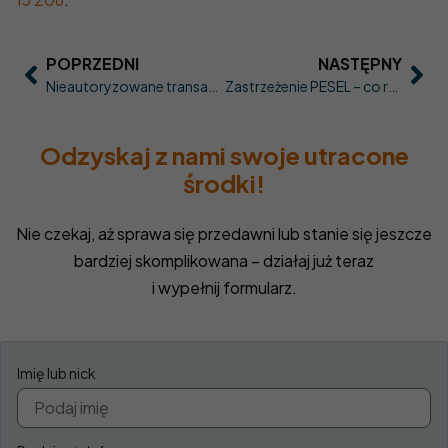
POPRZEDNI
NASTĘPNY
Nieautoryzowane transakcje a odpowiedzialność banku: co mówi PSD2 i polska praktyka
Zastrzeżenie PESEL – co realnie daje i kiedy nie zadziała? (praktyczne scenariusze)
Odzyskaj z nami swoje utracone
środki!
Nie czekaj, aż sprawa się przedawni lub stanie się jeszcze
bardziej skomplikowana – działaj już teraz
i wypełnij formularz.
Imię lub nick