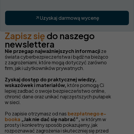
Uzyskaj darmową wycenę
Zapisz się
do naszego
newslettera
Nie przegap najważniejszych informacji
ze
świata cyberbezpieczeństwa i bądź na bieżąco
z zagrożeniami, które mogą dotyczyć zarówno
firm, jak i użytkowników prywatnych.
Zyskaj dostęp do praktycznej wiedzy,
wskazówek i materiałów,
które pomogą Ci
lepiej zadbać o swoje bezpieczeństwo online,
chronić dane oraz unikać najczęstszych pułapek
w sieci.
Po zapisie otrzymasz od nas
bezpłatnego e-
booka
„Jak nie dać się nabrać”,
w którym w
prosty i konkretny sposób pokazujemy, jak
rozpoznawać zagrożenia i skuteczniej się przed